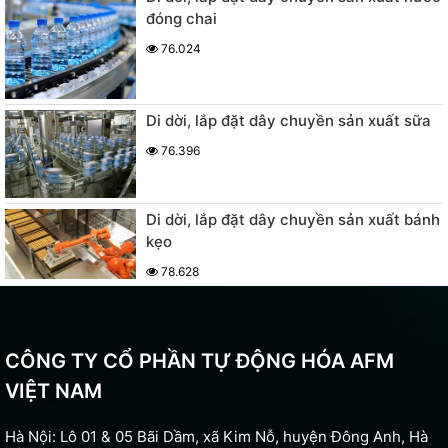
đóng chai
76.024
Di dời, lắp đặt dây chuyền sản xuất sữa
76.396
Di dời, lắp đặt dây chuyền sản xuất bánh
kẹo
78.628
CÔNG TY CỔ PHẦN TỰ ĐỘNG HÓA AFM
VIỆT NAM
Hà Nội: Lô 01 & 05 Bãi Dầm, xã Kim Nỗ, huyện Đông Anh, Hà