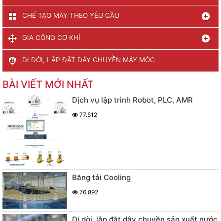
CHẾ TẠO MÁY THEO YÊU CẦU
GIA CÔNG CƠ KHÍ
DI DỜI, LẮP ĐẶT DÂY CHUYỀN MÁY MÓC
BÀI VIẾT MỚI NHẤT
Dịch vụ lập trình Robot, PLC, AMR
77.512
Băng tải Cooling
76.892
Di dời, lắp đặt dây chuyền sản xuất nước