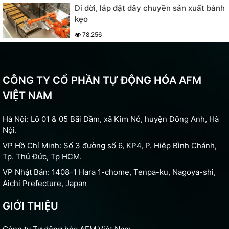
Di dời, lắp đặt dây chuyền sản xuất bánh
kẹo
78.256
CÔNG TY CỔ PHẦN TỰ ĐỘNG HÓA AFM
VIỆT NAM
Hà Nội: Lô 01 & 05 Bãi Dầm, xã Kim Nỗ, huyện Đông Anh, Hà
Nội.
VP Hồ Chí Minh: Số 3 đường số 6, KP4, P. Hiệp Bình Chánh,
Tp. Thủ Đức, Tp HCM.
VP Nhật Bản: 1408-1 Hara 1-chome, Tenpa-ku, Nagoya-shi,
Aichi Prefecture, Japan
GIỚI THIỆU