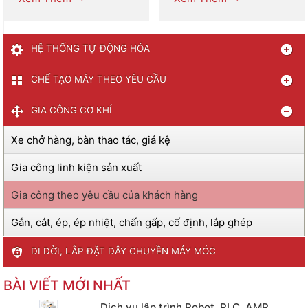
HỆ THỐNG TỰ ĐỘNG HÓA
CHẾ TẠO MÁY THEO YÊU CẦU
GIA CÔNG CƠ KHÍ
Xe chở hàng, bàn thao tác, giá kệ
Gia công linh kiện sản xuất
Gia công theo yêu cầu của khách hàng
Gắn, cắt, ép, ép nhiệt, chấn gấp, cố định, lắp ghép
DI DỜI, LẮP ĐẶT DÂY CHUYỀN MÁY MÓC
BÀI VIẾT MỚI NHẤT
Dịch vụ lập trình Robot, PLC, AMR