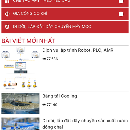
CHẾ TẠO MÁY THEO YÊU CẦU
GIA CÔNG CƠ KHÍ
DI DỜI, LẮP ĐẶT DÂY CHUYỀN MÁY MÓC
BÀI VIẾT MỚI NHẤT
Dịch vụ lập trình Robot, PLC, AMR
77.636
Băng tải Cooling
77.140
Di dời, lắp đặt dây chuyền sản xuất nước
đóng chai