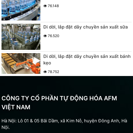
76.148
Di dời, lắp đặt dây chuyền sản xuất sữa
76.520
Di dời, lắp đặt dây chuyền sản xuất bánh
kẹo
78.752
CÔNG TY CỔ PHẦN TỰ ĐỘNG HÓA AFM
VIỆT NAM
Hà Nội: Lô 01 & 05 Bãi Dầm, xã Kim Nỗ, huyện Đông Anh, Hà
Nội.