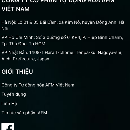
CÔNG TY CỔ PHẦN TỰ ĐỘNG HÓA AFM
VIỆT NAM
Hà Nội: Lô 01 & 05 Bãi Dầm, xã Kim Nỗ, huyện Đông Anh, Hà
Nội.
VP Hồ Chí Minh: Số 3 đường số 6, KP4, P. Hiệp Bình Chánh,
Tp. Thủ Đức, Tp HCM.
VP Nhật Bản: 1408-1 Hara 1-chome, Tenpa-ku, Nagoya-shi,
Aichi Prefecture, Japan
GIỚI THIỆU
Công ty Tự động hóa AFM Việt Nam
Tuyển dụng
Liên Hệ
Tin tức sản phẩm AFM