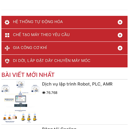
HỆ THỐNG TỰ ĐỘNG HÓA
CHẾ TẠO MÁY THEO YÊU CẦU
GIA CÔNG CƠ KHÍ
DI DỜI, LẮP ĐẶT DÂY CHUYỀN MÁY MÓC
BÀI VIẾT MỚI NHẤT
Dịch vụ lập trình Robot, PLC, AMR
76.768